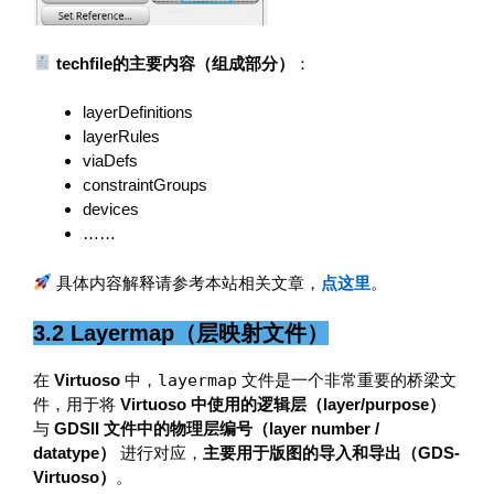
techfile的主要内容（组成部分）
：
layerDefinitions
layerRules
viaDefs
constraintGroups
devices
……
具体内容解释请参考本站相关文章，
点这里
。
3.2 Layermap（层映射文件）
在
Virtuoso
中，
layermap
文件是一个非常重要的桥梁文
件，用于将
Virtuoso 中使用的逻辑层（layer/purpose）
与
GDSII 文件中的物理层编号（layer number /
datatype）
进行对应，
主要用于版图的导入和导出（GDS-
Virtuoso）
。