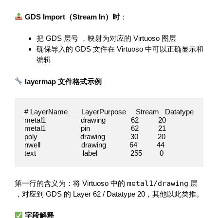
GDS Import（Stream In）时
：
把 GDS 层号 ，映射为对应的 Virtuoso 图层
确保导入的 GDS 文件在 Virtuoso 中可以正确显示和
编辑
layermap 文件格式示例
# LayerName       LayerPurpose     Stream   Datatype

metal1                  drawing             62          20

metal1                  pin                     62          21

poly                      drawing             30          20

nwell                     drawing            64          44

text                        label                 255         0
第一行的含义为：将 Virtuoso 中的
metal1/drawing
层
，对应到 GDS 的 Layer 62 / Datatype 20，其他以此类推。
字段解释