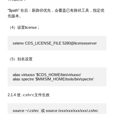
“$path” 在后：新路径优先，会覆盖已有路径工具，指定优
先版本。
（4）设置license；
setenv CDS_LICENSE_FILE 5280@licenseserver
（5）别名设置
alias virtuoso '$CDS_HOME/bin/virtuoso'

alias spectre '$MMSIM_HOME/tools/bin/spectre'
2.1.4 使
.cshrc
文件生效
source ~/.cshrc  或 source /xxx/xxx/xxx/xxx/.cshrc   