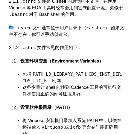
2.1.1
.cshrc
文件是
C shell
的启动脚本文件，在使用
Virtuoso 等 EDA 工具时经常会用到它来配置环境。类似于
.bashrc
对于 Bash shell 的作用。
.cshrc
文件通常位于用户目录下（~/.
cshrc
）,如果文
件不存在，你可以手动创建它。
2.1.2
.cshrc
文件常见的作用如下：
（1）
设置环境变量（Environment Variables）
包括
PATH
,
LD_LIBRARY_PATH
,
CDS_INST_DIR
,
CDS_LIC_FILE
, 等。
这些变量让 shell 能找到 Cadence 工具的可执行文
件和使用正确的许可证服务器。
（2）
设置软件根目录（PATH）
将 Virtuoso 安装根目录加入系统
PATH
中，以便在
终端输入
virtuoso
或
icfb
等命令时能正确启
动。