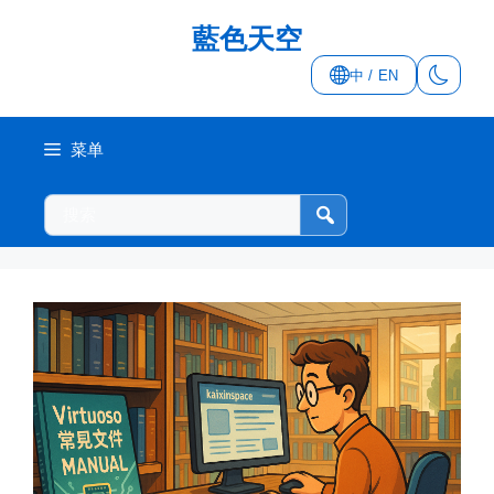
跳
藍色天空
至
内
中 / EN
容
菜单
搜
索
本
站