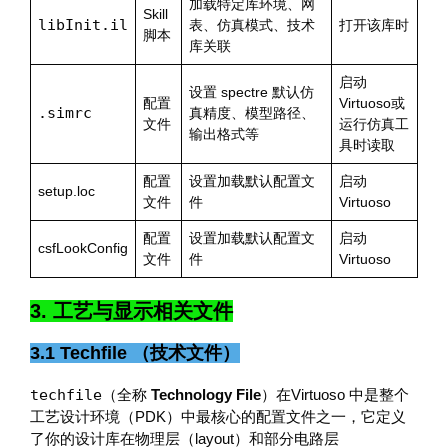
加载特定库环境、网
Skill
libInit.il
表、仿真模式、技术
打开该库时
脚本
库关联
启动
设置 spectre 默认仿
配置
Virtuoso或
.simrc
真精度、模型路径、
文件
运行仿真工
输出格式等
具时读取
配置
设置加载默认配置文
启动
setup.loc
文件
件
Virtuoso
配置
设置加载默认配置文
启动
csfLookConfig
文件
件
Virtuoso
3. 工艺与显示相关文件
3.1 Techfile （技术文件）
techfile
（全称
Technology File
）在Virtuoso 中是整个
工艺设计环境（PDK）中最核心的配置文件之一，它定义
了你的设计库在物理层（layout）和部分电路层