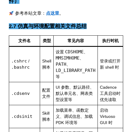
件）
参考本站文章：
点这里
。
2.7 仿真与环境配置相关文件总结
文件名
类型
常见内容
执行时机
CDSHOME
设置
、
MMSIMHOME
、
.cshrc
/
Shell
登录或打开
PATH
、
.bashrc
脚本
新 shell 时
LD_LIBRARY_PATH
等
UI 参数、默认路径、
Cadence
配置
.cdsenv
默认单元名、网表类
工具启动时
文件
型设置等
优先读取
加载菜单、函数定
启动
Skill
.cdsinit
义、调试信息、加载
Virtuoso
脚本
PDK 环境等
GUI 时