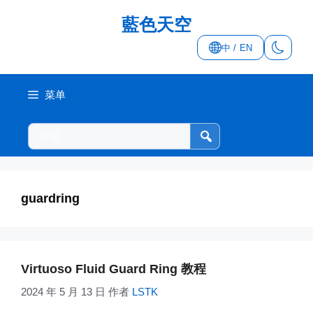
跳
藍色天空
至
内
中 / EN
容
菜单
搜
索
本
站
guardring
Virtuoso Fluid Guard Ring 教程
2024 年 5 月 13 日
作者
LSTK