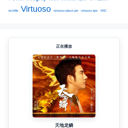
Virtuoso
techfile
virtuoso-place-pin
virtuoso tips
VNC
正在播放
天地龙鳞