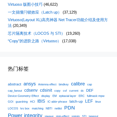
Virtuoso 版图小技巧
(46,622)
一文搞懂闩锁效应（Latch up）
(37,129)
Virtuoso(Layout XL)高亮神器 Net Tracer功能介绍及使用方
法
(20,349)
芯片隔离技术（LOCOS 与 STI）
(19,260)
“Copy”的进阶之路（Virtuoso）
(17,038)
热门标签
ansys
calibre
abstract
Antenna effect
bindkey
cap
cdsenv
cdsinit
DEF
cap_fanout
copy
csf
current
dc
Device-Geometry-Effect
display
EM
epitaxial layer
ERC
fullmask-mpw
IBIS
LEF
latch-up
GOI
guardring
HCI
IC-abbr-phrase
linux
PDN
LOCOS
lvs box
matching
NBTI
netlist
Power integrity
siwave
skin-effect
spisim
STI
tapeout