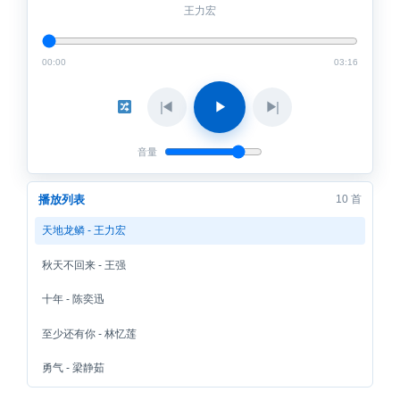
王力宏
00:00
03:16
◀
▶
▶
音量
播放列表
10 首
天地龙鳞 - 王力宏
秋天不回来 - 王强
十年 - 陈奕迅
至少还有你 - 林忆莲
勇气 - 梁静茹