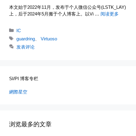
本文始于2022年11月，发布于个人微信公众号(LSTK_LAY)
上，后于2024年5月搬于个人博客上。以Vi …
阅读更多
分
IC
类
标
guardring
、
Virtuoso
签
发表评论
SI/PI 博客专栏
網際星空
浏览最多的文章