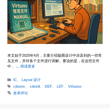
本文始于2025年4月，主要介绍版图设计中涉及到的一些常
见文件，并对各个文件进行讲解。要说的是，在这些文件
中， …
阅读更多
分
IC
、
Layout 设计
类
标
cdsenv
、
cdsinit
、
DEF
、
LEF
、
Virtuoso
签
发表评论