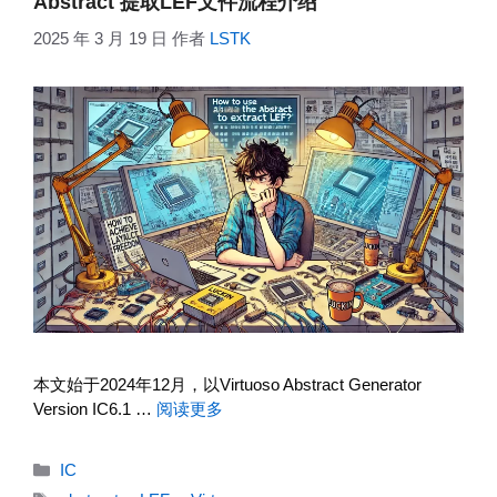
Abstract 提取LEF文件流程介绍
2025 年 3 月 19 日
作者
LSTK
本文始于2024年12月，以Virtuoso Abstract Generator
Version IC6.1 …
阅读更多
分
IC
类
标