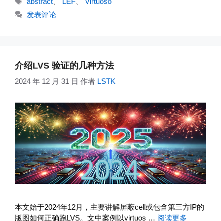
abstract
、
LEF
、
Virtuoso
签
发表评论
介绍LVS 验证的几种方法
2024 年 12 月 31 日
作者
LSTK
本文始于2024年12月，主要讲解屏蔽cell或包含第三方IP的
版图如何正确跑LVS。文中案例以virtuos …
阅读更多