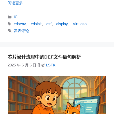
阅读更多
分
IC
类
标
cdsenv
、
cdsinit
、
csf
、
display
、
Virtuoso
签
发表评论
芯片设计流程中的DEF文件语句解析
2025 年 5 月 5 日
作者
LSTK