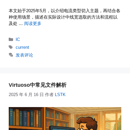
本文始于2025年5月，以介绍电流类型切入主题，再结合各
种使用场景，描述在实际设计中线宽选取的方法和流程以
及处 …
阅读更多
分
IC
类
标
current
签
发表评论
Virtuoso中常见文件解析
2025 年 6 月 16 日
作者
LSTK