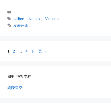
分
IC
类
标
calibre
、
lvs box
、
Virtuoso
签
发表评论
页
页
页
1
2
…
4
下一页
→
面
面
面
SI/PI 博客专栏
網際星空