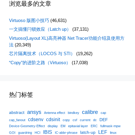
浏览最多的文章
Virtuoso 版图小技巧
(46,631)
一文搞懂闩锁效应（Latch up）
(37,131)
Virtuoso(Layout XL)高亮神器 Net Tracer功能介绍及使用方
法
(20,349)
芯片隔离技术（LOCOS 与 STI）
(19,262)
“Copy”的进阶之路（Virtuoso）
(17,038)
热门标签
ansys
calibre
abstract
Antenna effect
bindkey
cap
cdsenv
cdsinit
DEF
cap_fanout
copy
csf
current
dc
Device-Geometry-Effect
display
EM
epitaxial layer
ERC
fullmask-mpw
IBIS
LEF
latch-up
GOI
guardring
HCI
IC-abbr-phrase
linux