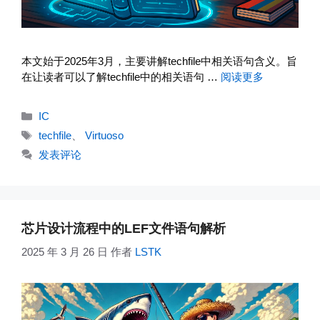
本文始于2025年3月，主要讲解techfile中相关语句含义。旨
在让读者可以了解techfile中的相关语句 …
阅读更多
分
IC
类
标
techfile
、
Virtuoso
签
发表评论
芯片设计流程中的LEF文件语句解析
2025 年 3 月 26 日
作者
LSTK