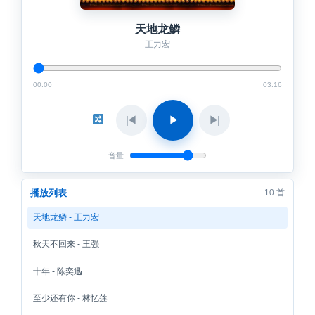
天地龙鳞
王力宏
00:00
03:16
◀
▶
▶
音量
播放列表
10 首
天地龙鳞 - 王力宏
秋天不回来 - 王强
十年 - 陈奕迅
至少还有你 - 林忆莲