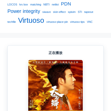
PDN
LOCOS
lvs box
matching
NBTI
netlist
Power integrity
siwave
skin-effect
spisim
STI
tapeout
Virtuoso
techfile
virtuoso-place-pin
virtuoso tips
VNC
正在播放