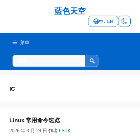
跳
藍色天空
至
内
中 / EN
容
菜单
搜
索
本
站
IC
Linux 常用命令速览
2026 年 3 月 24 日
作者
LSTK