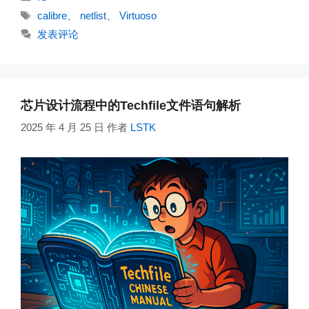
类
标
calibre
、
netlist
、
Virtuoso
签
发表评论
芯片设计流程中的Techfile文件语句解析
2025 年 4 月 25 日
作者
LSTK