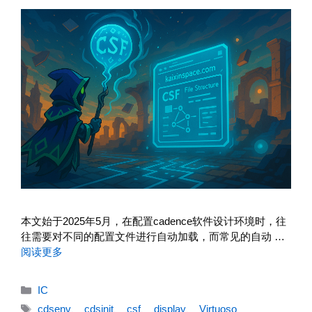
本文始于2025年5月，在配置cadence软件设计环境时，往
往需要对不同的配置文件进行自动加载，而常见的自动 …
阅读更多
分
IC
类
标
cdsenv
、
cdsinit
、
csf
、
display
、
Virtuoso