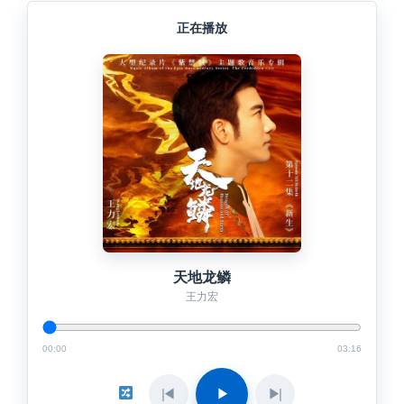
正在播放
天地龙鳞
王力宏
00:00
03:16
◀
▶
▶