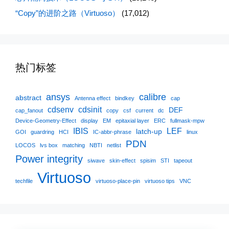
“Copy”的进阶之路（Virtuoso）
(17,012)
热门标签
ansys
calibre
abstract
Antenna effect
bindkey
cap
cdsenv
cdsinit
DEF
cap_fanout
copy
csf
current
dc
Device-Geometry-Effect
display
EM
epitaxial layer
ERC
fullmask-mpw
IBIS
LEF
latch-up
GOI
guardring
HCI
IC-abbr-phrase
linux
PDN
LOCOS
lvs box
matching
NBTI
netlist
Power integrity
siwave
skin-effect
spisim
STI
tapeout
Virtuoso
techfile
virtuoso-place-pin
virtuoso tips
VNC