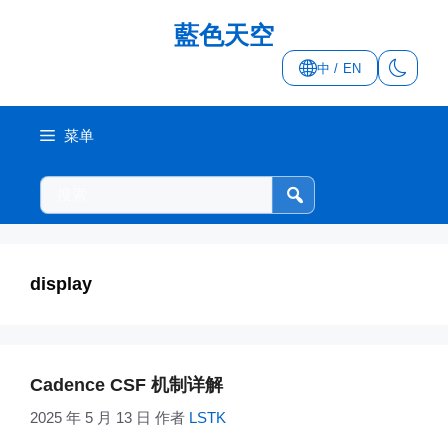
跳
藍色天空
至
内
中 / EN
容
菜单
搜
索
本
站
display
Cadence CSF 机制详解
2025 年 5 月 13 日
作者
LSTK