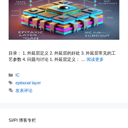
目录： 1. 外延层定义 2. 外延层的好处 3. 外延层常见的工
艺参数 4. 问题与讨论 1. 外延层定义： …
阅读更多
分
IC
类
标
epitaxial layer
签
发表评论
SI/PI 博客专栏