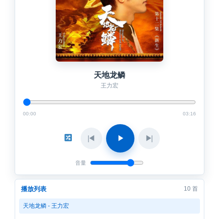
天地龙鳞
王力宏
00:00
03:16
◀
▶
▶
音量
播放列表
10 首
天地龙鳞 - 王力宏