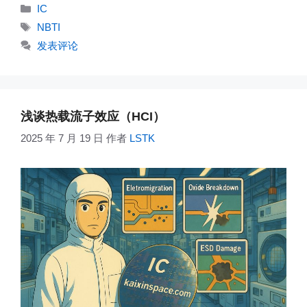
分
IC
类
标
NBTI
签
发表评论
浅谈热载流子效应（HCI）
2025 年 7 月 19 日
作者
LSTK