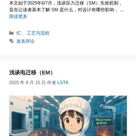
本文始于2025年6/7月，浅谈应力迁移（SM）失效机制，
旨在让读者基本了解 SM 是什么，对设计有哪些影响， …
阅读更多
分
IC
、
工艺与流程
类
发表评论
浅谈电迁移（EM）
2025 年 8 月 15 日
作者
LSTK