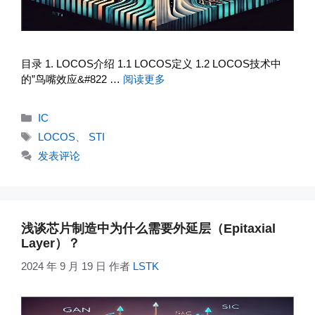
目录 1. LOCOS介绍 1.1 LOCOS定义 1.2 LOCOS技术中
的”鸟嘴效应&#822 …
阅读更多
分
IC
类
标
LOCOS
、
STI
签
发表评论
浅谈芯片制造中为什么需要外延层（Epitaxial
Layer）？
2024 年 9 月 19 日
作者
LSTK