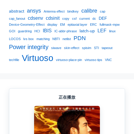
ansys
calibre
abstract
Antenna effect
bindkey
cap
cdsenv
cdsinit
DEF
cap_fanout
copy
csf
current
dc
Device-Geometry-Effect
display
EM
epitaxial layer
ERC
fullmask-mpw
IBIS
LEF
latch-up
GOI
guardring
HCI
IC-abbr-phrase
linux
PDN
LOCOS
lvs box
matching
NBTI
netlist
Power integrity
siwave
skin-effect
spisim
STI
tapeout
Virtuoso
techfile
virtuoso-place-pin
virtuoso tips
VNC
正在播放