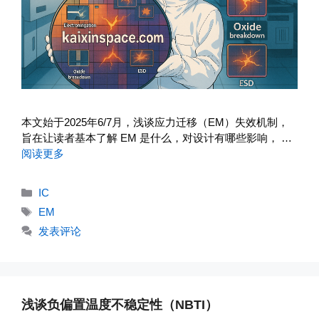
本文始于2025年6/7月，浅谈应力迁移（EM）失效机制，
旨在让读者基本了解 EM 是什么，对设计有哪些影响， …
阅读更多
分
IC
类
标
EM
签
发表评论
浅谈负偏置温度不稳定性（NBTI）