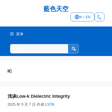
跳
藍色天空
至
内
中 / EN
容
菜单
搜
索
本
站
IC
浅谈Low-k Dielectric Integrity
2025 年 9 月 7 日
作者
LSTK