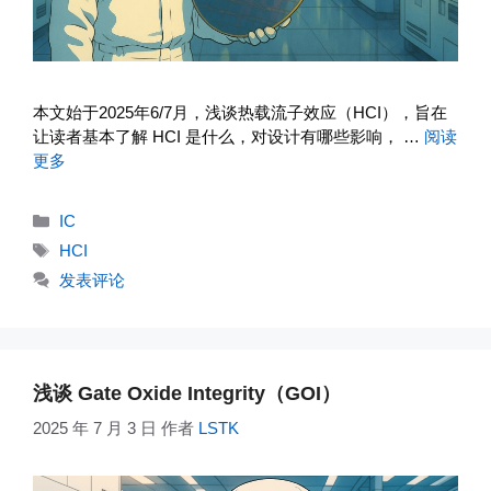
本文始于2025年6/7月，浅谈热载流子效应（HCI），旨在
让读者基本了解 HCI 是什么，对设计有哪些影响， …
阅读
更多
分
IC
类
标
HCI
签
发表评论
浅谈 Gate Oxide Integrity（GOI）
2025 年 7 月 3 日
作者
LSTK