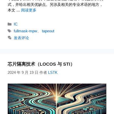
式，并给出相关优缺点。另涉及相关的专业术语的地方，
本文 …
阅读更多
分
IC
类
标
fullmask-mpw
、
tapeout
签
发表评论
芯片隔离技术（LOCOS 与 STI）
2024 年 9 月 19 日
作者
LSTK